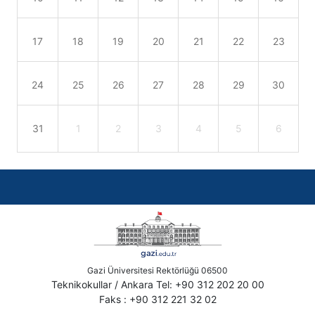
17
18
19
20
21
22
23
24
25
26
27
28
29
30
31
1
2
3
4
5
6
Gazi Üniversitesi Rektörlüğü 06500
Teknikokullar / Ankara Tel: +90 312 202 20 00
Faks : +90 312 221 32 02