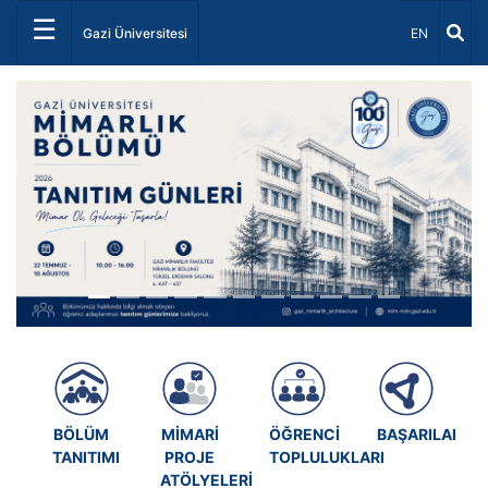
☰
Dil Seçiniz 
Gazi Üniversitesi
EN
Önceki
Sonrak
BÖLÜM
MİMARİ
ÖĞRENCİ
BAŞARILARIMI
TANITIMI
PROJE
TOPLULUKLARI
ATÖLYELERİ