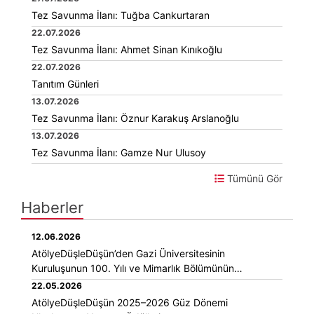
Tez Savunma İlanı: Tuğba Cankurtaran
22.07.2026
Tez Savunma İlanı: Ahmet Sinan Kınıkoğlu
22.07.2026
Tanıtım Günleri
13.07.2026
Tez Savunma İlanı: Öznur Karakuş Arslanoğlu
13.07.2026
Tez Savunma İlanı: Gamze Nur Ulusoy
Tümünü Gör
Haberler
12.06.2026
AtölyeDüşleDüşün’den Gazi Üniversitesinin
Kuruluşunun 100. Yılı ve Mimarlık Bölümünün
Kuruluşunun 60. Yılına İthafen Çalıştay ve Sergi
22.05.2026
AtölyeDüşleDüşün 2025–2026 Güz Dönemi